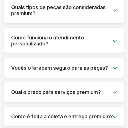
Quais tipos de peças são consideradas
premium?
Roupas de grife, vestidos de noiva, peças de
couro e camurça, seda, cashmere, roupas
Como funciona o atendimento
vintage, uniformes especiais e qualquer peça de
personalizado?
alto valor monetário ou sentimental.
Cada cliente premium tem um consultor
dedicado que acompanha todo o processo,
Vocês oferecem seguro para as peças?
desde a avaliação inicial até a entrega,
oferecendo orientações personalizadas.
Sim! Todas as peças do serviço premium são
automaticamente cobertas por seguro contra
Qual o prazo para serviços premium?
danos ou perdas, com cobertura de até R$
50.000 por peça.
O prazo varia de 5 a 10 dias úteis, dependendo
da complexidade. Para casos urgentes,
Como é feita a coleta e entrega premium?
oferecemos serviço express com prazo
reduzido mediante consulta.