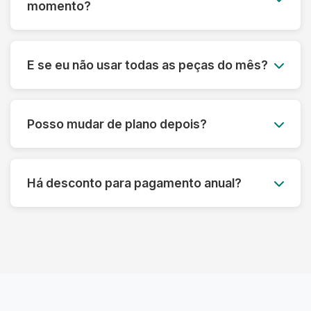
momento?
mais econômico.
Sim! Nossos planos são flexíveis e podem ser
cancelados a qualquer momento, sem multa ou
E se eu não usar todas as peças do mês?
taxa de cancelamento. Sua satisfação é nossa
prioridade.
Você pode acumular até 50% das peças não
utilizadas para o mês seguinte, garantindo que
Posso mudar de plano depois?
você aproveite ao máximo seu plano sem
desperdício.
Claro! Você pode fazer upgrade ou downgrade
do seu plano a qualquer momento, adaptando-
Há desconto para pagamento anual?
se às suas necessidades atuais.
Sim! Oferecemos até 15% de desconto para
pagamento anual antecipado, além de
benefícios exclusivos para assinantes anuais.