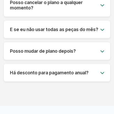
Posso cancelar o plano a qualquer
entrega inclusos. É simples, previsível e muito
momento?
mais econômico.
Sim! Nossos planos são flexíveis e podem ser
cancelados a qualquer momento, sem multa ou
E se eu não usar todas as peças do mês?
taxa de cancelamento. Sua satisfação é nossa
prioridade.
Você pode acumular até 50% das peças não
utilizadas para o mês seguinte, garantindo que
Posso mudar de plano depois?
você aproveite ao máximo seu plano sem
desperdício.
Claro! Você pode fazer upgrade ou downgrade
do seu plano a qualquer momento, adaptando-
Há desconto para pagamento anual?
se às suas necessidades atuais.
Sim! Oferecemos até 15% de desconto para
pagamento anual antecipado, além de
benefícios exclusivos para assinantes anuais.