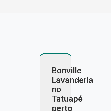
entrega é feita pessoalmente pelo consultor,
com apresentação detalhada do resultado.
Bonville
Lavanderia
no
Tatuapé
perto