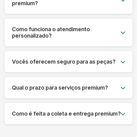
premium?
Roupas de grife, vestidos de noiva, peças de
couro e camurça, seda, cashmere, roupas
Como funciona o atendimento
vintage, uniformes especiais e qualquer peça de
personalizado?
alto valor monetário ou sentimental.
Cada cliente premium tem um consultor
dedicado que acompanha todo o processo,
Vocês oferecem seguro para as peças?
desde a avaliação inicial até a entrega,
oferecendo orientações personalizadas.
Sim! Todas as peças do serviço premium são
automaticamente cobertas por seguro contra
Qual o prazo para serviços premium?
danos ou perdas, com cobertura de até R$
50.000 por peça.
O prazo varia de 5 a 10 dias úteis, dependendo
da complexidade. Para casos urgentes,
Como é feita a coleta e entrega premium?
oferecemos serviço express com prazo
reduzido mediante consulta.
Utilizamos veículo climatizado, embalagem
especial e agendamento com hora marcada. A