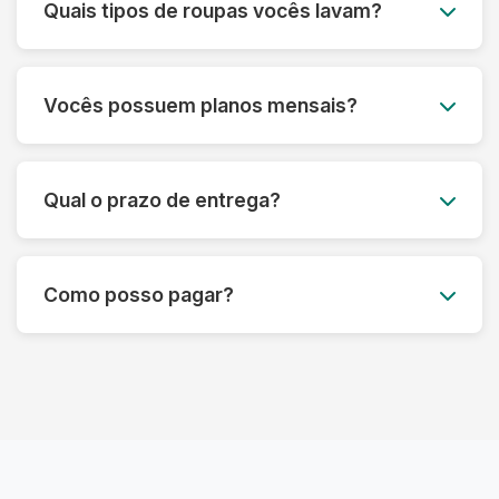
Quais tipos de roupas vocês lavam?
a lavagem, entregamos tudo limpo e passado
para você.
Lavamos todos os tipos de roupas, desde peças
do dia a dia até itens delicados como vestidos de
Vocês possuem planos mensais?
festa, ternos e roupas de couro. Também
lavamos edredons, tapetes, tênis e muito mais.
Sim! Oferecemos planos mensais
personalizados para atender às suas
Qual o prazo de entrega?
necessidades, com um ótimo custo-benefício.
Entre em contato para saber mais.
O prazo padrão é de até 3 dias úteis, mas pode
variar dependendo do tipo de serviço.
Como posso pagar?
Oferecemos também opções de lavagem
express.
Aceitamos diversas formas de pagamento,
incluindo Pix, cartão de crédito e débito. O
pagamento pode ser feito no momento da
entrega.