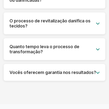
ou danificadas?
mesmo em peças muito desbotadas.
Sim! Nossa tecnologia permite recuperar peças
que parecem perdidas. Fazemos uma avaliação
O processo de revitalização danifica os
prévia e informamos o que é possível restaurar
tecidos?
em cada caso específico.
Pelo contrário! Nossos processos são
desenvolvidos para fortalecer as fibras e
Quanto tempo leva o processo de
prolongar a vida útil das roupas, sempre
transformação?
respeitando as características de cada material.
Dependendo do tipo de tratamento, pode levar
de 3 a 7 dias úteis. Processos mais complexos
Vocês oferecem garantia nos resultados?
de restauração podem precisar de um tempo
adicional para garantir o melhor resultado.
Sim! Garantimos os resultados dos nossos
processos. Se não ficar satisfeito, refazemos o
serviço ou devolvemos seu dinheiro,
dependendo do caso.