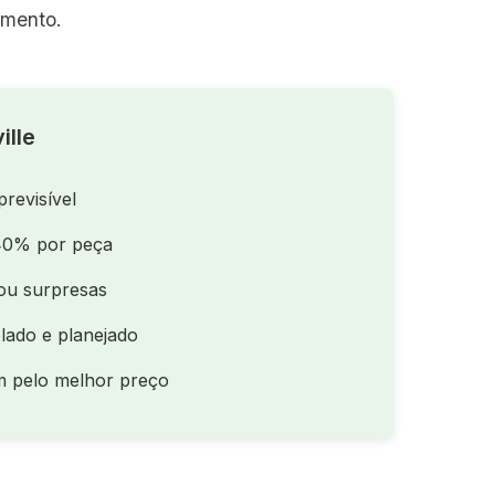
amento.
ille
previsível
40% por peça
ou surpresas
lado e planejado
m pelo melhor preço