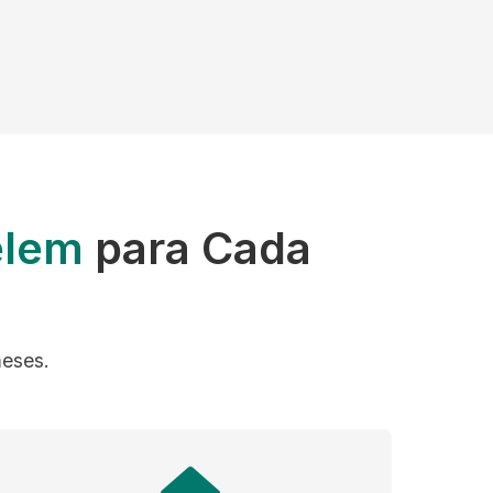
élem
para Cada
meses.