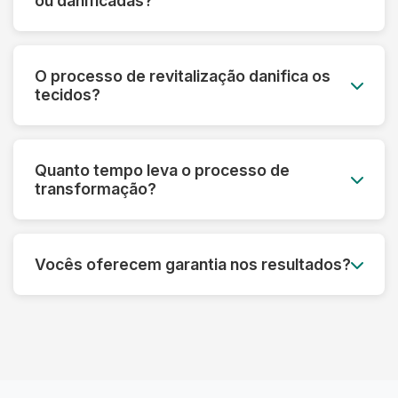
ou danificadas?
mesmo em peças muito desbotadas.
Sim! Nossa tecnologia permite recuperar peças
que parecem perdidas. Fazemos uma avaliação
O processo de revitalização danifica os
prévia e informamos o que é possível restaurar
tecidos?
em cada caso específico.
Pelo contrário! Nossos processos são
desenvolvidos para fortalecer as fibras e
Quanto tempo leva o processo de
prolongar a vida útil das roupas, sempre
transformação?
respeitando as características de cada material.
Dependendo do tipo de tratamento, pode levar
de 3 a 7 dias úteis. Processos mais complexos
Vocês oferecem garantia nos resultados?
de restauração podem precisar de um tempo
adicional para garantir o melhor resultado.
Sim! Garantimos os resultados dos nossos
processos. Se não ficar satisfeito, refazemos o
serviço ou devolvemos seu dinheiro,
dependendo do caso.