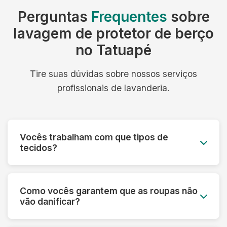
Perguntas
Frequentes
sobre
lavagem de protetor de berço
no Tatuapé
Tire suas dúvidas sobre nossos serviços
profissionais de lavanderia.
Vocês trabalham com que tipos de
tecidos?
Trabalhamos com todos os tipos de tecidos:
algodão, linho, seda, lã, couro, camurça,
Como vocês garantem que as roupas não
tecidos sintéticos e técnicos. Cada material
vão danificar?
recebe o tratamento específico adequado.
Fazemos uma análise prévia de cada peça,