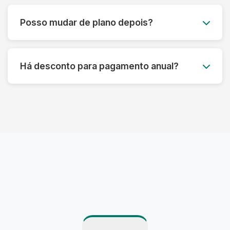
Você pode acumular até 50% das peças não
utilizadas para o mês seguinte, garantindo que
Posso mudar de plano depois?
você aproveite ao máximo seu plano sem
desperdício.
Claro! Você pode fazer upgrade ou downgrade
do seu plano a qualquer momento, adaptando-
Há desconto para pagamento anual?
se às suas necessidades atuais.
Sim! Oferecemos até 15% de desconto para
pagamento anual antecipado, além de
benefícios exclusivos para assinantes anuais.