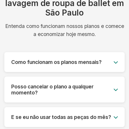
lavagem de roupa de ballet em
São Paulo
Entenda como funcionam nossos planos e comece
a economizar hoje mesmo.
Como funcionam os planos mensais?
Você paga um valor fixo mensal e tem direito a
um número determinado de peças, com coleta e
Posso cancelar o plano a qualquer
entrega inclusos. É simples, previsível e muito
momento?
mais econômico.
Sim! Nossos planos são flexíveis e podem ser
cancelados a qualquer momento, sem multa ou
E se eu não usar todas as peças do mês?
taxa de cancelamento. Sua satisfação é nossa
prioridade.