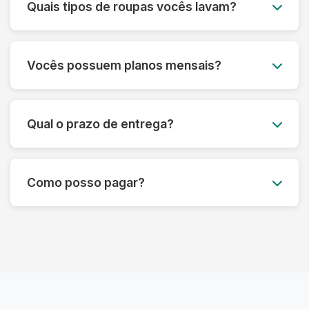
Quais tipos de roupas vocês lavam?
a lavagem, entregamos tudo limpo e passado
para você.
Lavamos todos os tipos de roupas, desde peças
do dia a dia até itens delicados como vestidos de
Vocês possuem planos mensais?
festa, ternos e roupas de couro. Também
lavamos edredons, tapetes, tênis e muito mais.
Sim! Oferecemos planos mensais
personalizados para atender às suas
Qual o prazo de entrega?
necessidades, com um ótimo custo-benefício.
Entre em contato para saber mais.
O prazo padrão é de até 3 dias úteis, mas pode
variar dependendo do tipo de serviço.
Como posso pagar?
Oferecemos também opções de lavagem
express.
Aceitamos diversas formas de pagamento,
incluindo Pix, cartão de crédito e débito. O
pagamento pode ser feito no momento da
entrega.