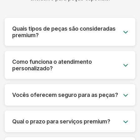
Quais tipos de peças são consideradas
premium?
Roupas de grife, vestidos de noiva, peças de
couro e camurça, seda, cashmere, roupas
Como funciona o atendimento
vintage, uniformes especiais e qualquer peça de
personalizado?
alto valor monetário ou sentimental.
Cada cliente premium tem um consultor
dedicado que acompanha todo o processo,
Vocês oferecem seguro para as peças?
desde a avaliação inicial até a entrega,
oferecendo orientações personalizadas.
Sim! Todas as peças do serviço premium são
automaticamente cobertas por seguro contra
Qual o prazo para serviços premium?
danos ou perdas, com cobertura de até R$
50.000 por peça.
O prazo varia de 5 a 10 dias úteis, dependendo