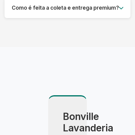
da complexidade. Para casos urgentes,
Como é feita a coleta e entrega premium?
oferecemos serviço express com prazo
reduzido mediante consulta.
Utilizamos veículo climatizado, embalagem
especial e agendamento com hora marcada. A
entrega é feita pessoalmente pelo consultor,
com apresentação detalhada do resultado.
Bonville
Lavanderia