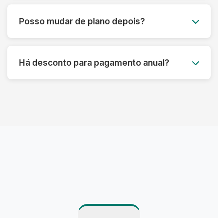
Você pode acumular até 50% das peças não
utilizadas para o mês seguinte, garantindo que
Posso mudar de plano depois?
você aproveite ao máximo seu plano sem
desperdício.
Claro! Você pode fazer upgrade ou downgrade
do seu plano a qualquer momento, adaptando-
Há desconto para pagamento anual?
se às suas necessidades atuais.
Sim! Oferecemos até 15% de desconto para
pagamento anual antecipado, além de
benefícios exclusivos para assinantes anuais.