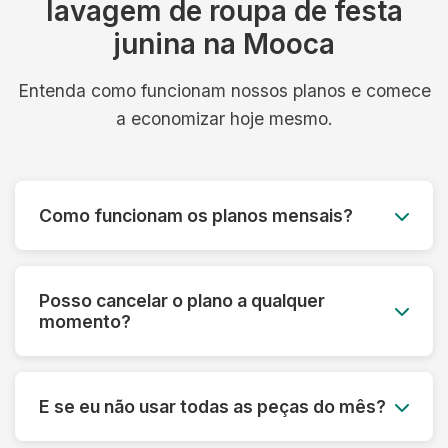
lavagem de roupa de festa
junina na Mooca
Entenda como funcionam nossos planos e comece
a economizar hoje mesmo.
Como funcionam os planos mensais?
Você paga um valor fixo mensal e tem direito a
um número determinado de peças, com coleta e
Posso cancelar o plano a qualquer
entrega inclusos. É simples, previsível e muito
momento?
mais econômico.
Sim! Nossos planos são flexíveis e podem ser
cancelados a qualquer momento, sem multa ou
E se eu não usar todas as peças do mês?
taxa de cancelamento. Sua satisfação é nossa
prioridade.