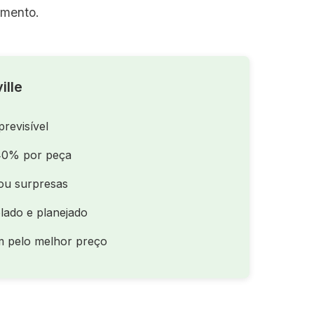
amento.
ille
previsível
40% por peça
ou surpresas
lado e planejado
m pelo melhor preço