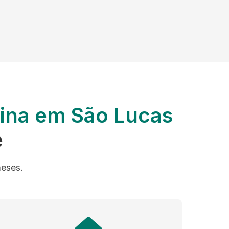
nina em São Lucas
e
meses.