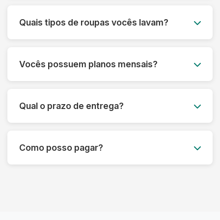
Você agenda o melhor dia e horário, e nossa
equipe retira as roupas no seu endereço. Após
Quais tipos de roupas vocês lavam?
a lavagem, entregamos tudo limpo e passado
para você.
Lavamos todos os tipos de roupas, desde peças
do dia a dia até itens delicados como vestidos de
Vocês possuem planos mensais?
festa, ternos e roupas de couro. Também
lavamos edredons, tapetes, tênis e muito mais.
Sim! Oferecemos planos mensais
personalizados para atender às suas
Qual o prazo de entrega?
necessidades, com um ótimo custo-benefício.
Entre em contato para saber mais.
O prazo padrão é de até 3 dias úteis, mas pode
variar dependendo do tipo de serviço.
Como posso pagar?
Oferecemos também opções de lavagem
express.
Aceitamos diversas formas de pagamento,
incluindo Pix, cartão de crédito e débito. O
pagamento pode ser feito no momento da
entrega.