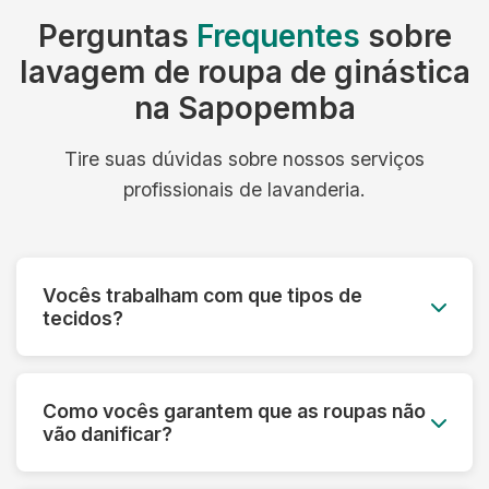
Perguntas
Frequentes
sobre
lavagem de roupa de ginástica
na Sapopemba
Tire suas dúvidas sobre nossos serviços
profissionais de lavanderia.
Vocês trabalham com que tipos de
tecidos?
Trabalhamos com todos os tipos de tecidos:
algodão, linho, seda, lã, couro, camurça,
Como vocês garantem que as roupas não
tecidos sintéticos e técnicos. Cada material
vão danificar?
recebe o tratamento específico adequado.
Fazemos uma análise prévia de cada peça,