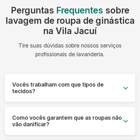
Perguntas
Frequentes
sobre
lavagem de roupa de ginástica
na Vila Jacuí
Tire suas dúvidas sobre nossos serviços
profissionais de lavanderia.
Vocês trabalham com que tipos de
tecidos?
Trabalhamos com todos os tipos de tecidos:
algodão, linho, seda, lã, couro, camurça,
Como vocês garantem que as roupas não
tecidos sintéticos e técnicos. Cada material
vão danificar?
recebe o tratamento específico adequado.
Fazemos uma análise prévia de cada peça,