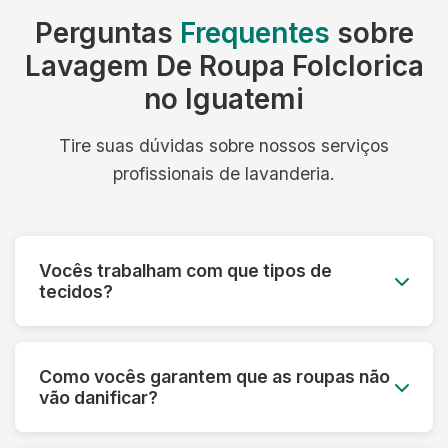
Perguntas
Frequentes
sobre
Lavagem De Roupa Folclorica
no Iguatemi
Tire suas dúvidas sobre nossos serviços
profissionais de lavanderia.
Vocês trabalham com que tipos de
tecidos?
Trabalhamos com todos os tipos de tecidos:
algodão, linho, seda, lã, couro, camurça,
Como vocês garantem que as roupas não
tecidos sintéticos e técnicos. Cada material
vão danificar?
recebe o tratamento específico adequado.
Fazemos uma análise prévia de cada peça,