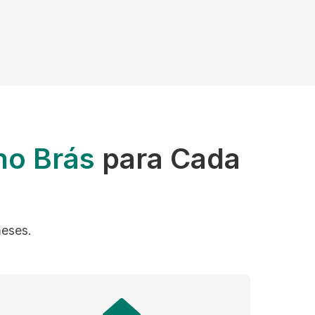
no Brás
para Cada
meses.