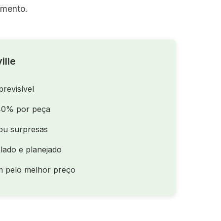
amento.
ille
previsível
40% por peça
ou surpresas
lado e planejado
m pelo melhor preço