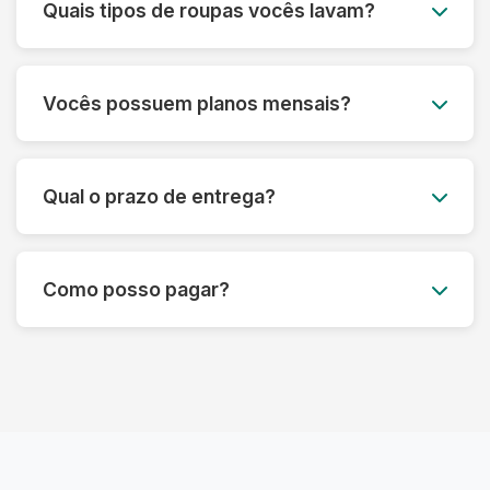
Quais tipos de roupas vocês lavam?
a lavagem, entregamos tudo limpo e passado
para você.
Lavamos todos os tipos de roupas, desde peças
do dia a dia até itens delicados como vestidos de
Vocês possuem planos mensais?
festa, ternos e roupas de couro. Também
lavamos edredons, tapetes, tênis e muito mais.
Sim! Oferecemos planos mensais
personalizados para atender às suas
Qual o prazo de entrega?
necessidades, com um ótimo custo-benefício.
Entre em contato para saber mais.
O prazo padrão é de até 3 dias úteis, mas pode
variar dependendo do tipo de serviço.
Como posso pagar?
Oferecemos também opções de lavagem
express.
Aceitamos diversas formas de pagamento,
incluindo Pix, cartão de crédito e débito. O
pagamento pode ser feito no momento da
entrega.