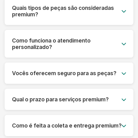
Quais tipos de peças são consideradas
premium?
Roupas de grife, vestidos de noiva, peças de
couro e camurça, seda, cashmere, roupas
Como funciona o atendimento
vintage, uniformes especiais e qualquer peça de
personalizado?
alto valor monetário ou sentimental.
Cada cliente premium tem um consultor
dedicado que acompanha todo o processo,
Vocês oferecem seguro para as peças?
desde a avaliação inicial até a entrega,
oferecendo orientações personalizadas.
Sim! Todas as peças do serviço premium são
automaticamente cobertas por seguro contra
Qual o prazo para serviços premium?
danos ou perdas, com cobertura de até R$
50.000 por peça.
O prazo varia de 5 a 10 dias úteis, dependendo
da complexidade. Para casos urgentes,
Como é feita a coleta e entrega premium?
oferecemos serviço express com prazo
reduzido mediante consulta.