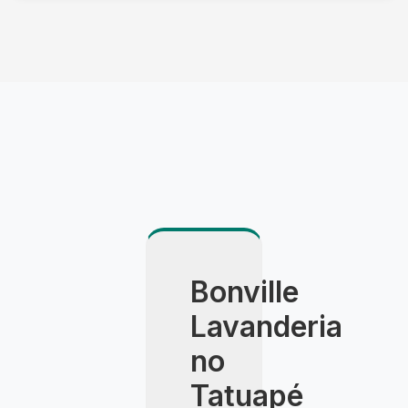
Utilizamos veículo climatizado, embalagem
especial e agendamento com hora marcada. A
entrega é feita pessoalmente pelo consultor,
com apresentação detalhada do resultado.
Bonville
Lavanderia
no
Tatuapé