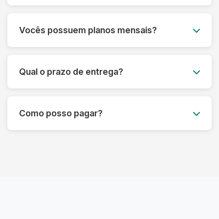
para você.
Lavamos todos os tipos de roupas, desde peças
do dia a dia até itens delicados como vestidos de
Vocês possuem planos mensais?
festa, ternos e roupas de couro. Também
lavamos edredons, tapetes, tênis e muito mais.
Sim! Oferecemos planos mensais
personalizados para atender às suas
Qual o prazo de entrega?
necessidades, com um ótimo custo-benefício.
Entre em contato para saber mais.
O prazo padrão é de até 3 dias úteis, mas pode
variar dependendo do tipo de serviço.
Como posso pagar?
Oferecemos também opções de lavagem
express.
Aceitamos diversas formas de pagamento,
incluindo Pix, cartão de crédito e débito. O
pagamento pode ser feito no momento da
entrega.