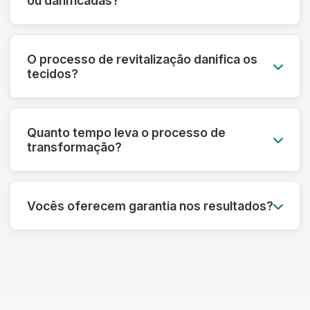
ou danificadas?
mesmo em peças muito desbotadas.
Sim! Nossa tecnologia permite recuperar peças
que parecem perdidas. Fazemos uma avaliação
O processo de revitalização danifica os
prévia e informamos o que é possível restaurar
tecidos?
em cada caso específico.
Pelo contrário! Nossos processos são
desenvolvidos para fortalecer as fibras e
Quanto tempo leva o processo de
prolongar a vida útil das roupas, sempre
transformação?
respeitando as características de cada material.
Dependendo do tipo de tratamento, pode levar
de 3 a 7 dias úteis. Processos mais complexos
Vocês oferecem garantia nos resultados?
de restauração podem precisar de um tempo
adicional para garantir o melhor resultado.
Sim! Garantimos os resultados dos nossos
processos. Se não ficar satisfeito, refazemos o
serviço ou devolvemos seu dinheiro,
dependendo do caso.