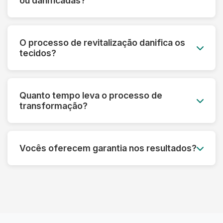
ou danificadas?
mesmo em peças muito desbotadas.
Sim! Nossa tecnologia permite recuperar peças
que parecem perdidas. Fazemos uma avaliação
O processo de revitalização danifica os
prévia e informamos o que é possível restaurar
tecidos?
em cada caso específico.
Pelo contrário! Nossos processos são
desenvolvidos para fortalecer as fibras e
Quanto tempo leva o processo de
prolongar a vida útil das roupas, sempre
transformação?
respeitando as características de cada material.
Dependendo do tipo de tratamento, pode levar
de 3 a 7 dias úteis. Processos mais complexos
Vocês oferecem garantia nos resultados?
de restauração podem precisar de um tempo
adicional para garantir o melhor resultado.
Sim! Garantimos os resultados dos nossos
processos. Se não ficar satisfeito, refazemos o
serviço ou devolvemos seu dinheiro,
dependendo do caso.