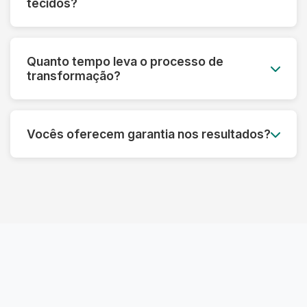
tecidos?
em cada caso específico.
Pelo contrário! Nossos processos são
desenvolvidos para fortalecer as fibras e
Quanto tempo leva o processo de
prolongar a vida útil das roupas, sempre
transformação?
respeitando as características de cada material.
Dependendo do tipo de tratamento, pode levar
de 3 a 7 dias úteis. Processos mais complexos
Vocês oferecem garantia nos resultados?
de restauração podem precisar de um tempo
adicional para garantir o melhor resultado.
Sim! Garantimos os resultados dos nossos
processos. Se não ficar satisfeito, refazemos o
serviço ou devolvemos seu dinheiro,
dependendo do caso.