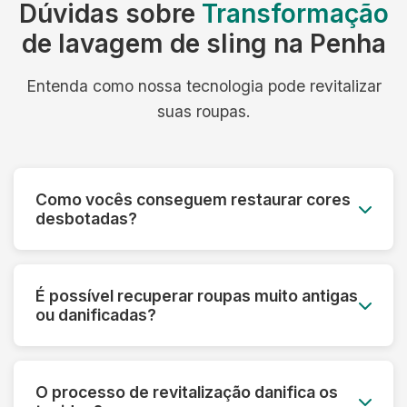
Dúvidas sobre
Transformação
de lavagem de sling na Penha
Entenda como nossa tecnologia pode revitalizar
suas roupas.
Como vocês conseguem restaurar cores
desbotadas?
Utilizamos processos especiais que reativam os
pigmentos das fibras e aplicamos tratamentos
É possível recuperar roupas muito antigas
que devolvem a vivacidade original das cores,
ou danificadas?
mesmo em peças muito desbotadas.
Sim! Nossa tecnologia permite recuperar peças
que parecem perdidas. Fazemos uma avaliação
O processo de revitalização danifica os
prévia e informamos o que é possível restaurar