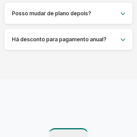
Você pode acumular até 50% das peças não
utilizadas para o mês seguinte, garantindo que
Posso mudar de plano depois?
você aproveite ao máximo seu plano sem
desperdício.
Claro! Você pode fazer upgrade ou downgrade
do seu plano a qualquer momento, adaptando-
Há desconto para pagamento anual?
se às suas necessidades atuais.
Sim! Oferecemos até 15% de desconto para
pagamento anual antecipado, além de
benefícios exclusivos para assinantes anuais.