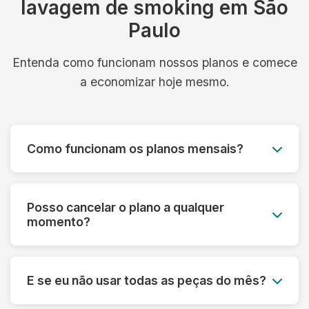
lavagem de smoking em São
Paulo
Entenda como funcionam nossos planos e comece
a economizar hoje mesmo.
Como funcionam os planos mensais?
Você paga um valor fixo mensal e tem direito a
um número determinado de peças, com coleta e
Posso cancelar o plano a qualquer
entrega inclusos. É simples, previsível e muito
momento?
mais econômico.
Sim! Nossos planos são flexíveis e podem ser
cancelados a qualquer momento, sem multa ou
E se eu não usar todas as peças do mês?
taxa de cancelamento. Sua satisfação é nossa
prioridade.