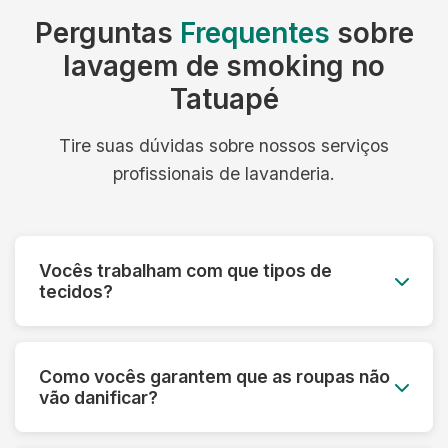
Perguntas
Frequentes
sobre
lavagem de smoking no
Tatuapé
Tire suas dúvidas sobre nossos serviços
profissionais de lavanderia.
Vocês trabalham com que tipos de
tecidos?
Trabalhamos com todos os tipos de tecidos:
algodão, linho, seda, lã, couro, camurça,
Como vocês garantem que as roupas não
tecidos sintéticos e técnicos. Cada material
vão danificar?
recebe o tratamento específico adequado.
Fazemos uma análise prévia de cada peça,