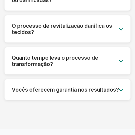
ou danificadas?
mesmo em peças muito desbotadas.
Sim! Nossa tecnologia permite recuperar peças
que parecem perdidas. Fazemos uma avaliação
O processo de revitalização danifica os
prévia e informamos o que é possível restaurar
tecidos?
em cada caso específico.
Pelo contrário! Nossos processos são
desenvolvidos para fortalecer as fibras e
Quanto tempo leva o processo de
prolongar a vida útil das roupas, sempre
transformação?
respeitando as características de cada material.
Dependendo do tipo de tratamento, pode levar
de 3 a 7 dias úteis. Processos mais complexos
Vocês oferecem garantia nos resultados?
de restauração podem precisar de um tempo
adicional para garantir o melhor resultado.
Sim! Garantimos os resultados dos nossos
processos. Se não ficar satisfeito, refazemos o
serviço ou devolvemos seu dinheiro,
dependendo do caso.