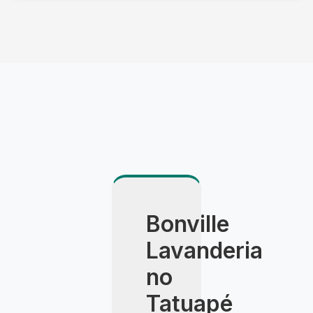
Utilizamos veículo climatizado, embalagem
especial e agendamento com hora marcada. A
entrega é feita pessoalmente pelo consultor,
com apresentação detalhada do resultado.
Bonville
Lavanderia
no
Tatuapé