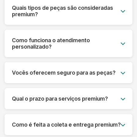
Quais tipos de peças são consideradas
premium?
Roupas de grife, vestidos de noiva, peças de
couro e camurça, seda, cashmere, roupas
Como funciona o atendimento
vintage, uniformes especiais e qualquer peça de
personalizado?
alto valor monetário ou sentimental.
Cada cliente premium tem um consultor
dedicado que acompanha todo o processo,
Vocês oferecem seguro para as peças?
desde a avaliação inicial até a entrega,
oferecendo orientações personalizadas.
Sim! Todas as peças do serviço premium são
automaticamente cobertas por seguro contra
Qual o prazo para serviços premium?
danos ou perdas, com cobertura de até R$
50.000 por peça.
O prazo varia de 5 a 10 dias úteis, dependendo
da complexidade. Para casos urgentes,
Como é feita a coleta e entrega premium?
oferecemos serviço express com prazo
reduzido mediante consulta.