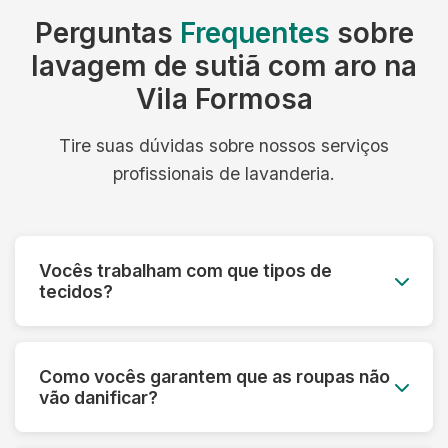
Perguntas
Frequentes
sobre
lavagem de sutiã com aro na
Vila Formosa
Tire suas dúvidas sobre nossos serviços
profissionais de lavanderia.
Vocês trabalham com que tipos de
tecidos?
Trabalhamos com todos os tipos de tecidos:
algodão, linho, seda, lã, couro, camurça,
Como vocês garantem que as roupas não
tecidos sintéticos e técnicos. Cada material
vão danificar?
recebe o tratamento específico adequado.
Fazemos uma análise prévia de cada peça,