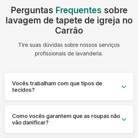
Perguntas
Frequentes
sobre
lavagem de tapete de igreja no
Carrão
Tire suas dúvidas sobre nossos serviços
profissionais de lavanderia.
Vocês trabalham com que tipos de
tecidos?
Trabalhamos com todos os tipos de tecidos:
algodão, linho, seda, lã, couro, camurça,
Como vocês garantem que as roupas não
tecidos sintéticos e técnicos. Cada material
vão danificar?
recebe o tratamento específico adequado.
Fazemos uma análise prévia de cada peça,