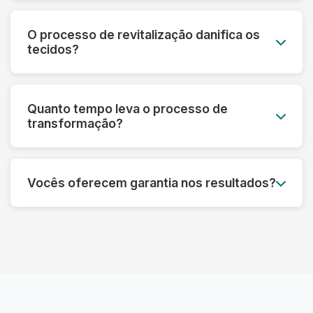
Sim! Nossa tecnologia permite recuperar peças
que parecem perdidas. Fazemos uma avaliação
O processo de revitalização danifica os
prévia e informamos o que é possível restaurar
tecidos?
em cada caso específico.
Pelo contrário! Nossos processos são
desenvolvidos para fortalecer as fibras e
Quanto tempo leva o processo de
prolongar a vida útil das roupas, sempre
transformação?
respeitando as características de cada material.
Dependendo do tipo de tratamento, pode levar
de 3 a 7 dias úteis. Processos mais complexos
Vocês oferecem garantia nos resultados?
de restauração podem precisar de um tempo
adicional para garantir o melhor resultado.
Sim! Garantimos os resultados dos nossos
processos. Se não ficar satisfeito, refazemos o
serviço ou devolvemos seu dinheiro,
dependendo do caso.