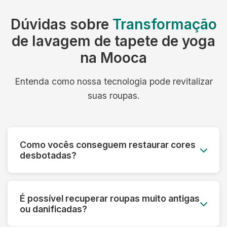
Dúvidas sobre
Transformação
de lavagem de tapete de yoga
na Mooca
Entenda como nossa tecnologia pode revitalizar
suas roupas.
Como vocês conseguem restaurar cores
desbotadas?
Utilizamos processos especiais que reativam os
pigmentos das fibras e aplicamos tratamentos
É possível recuperar roupas muito antigas
que devolvem a vivacidade original das cores,
ou danificadas?
mesmo em peças muito desbotadas.