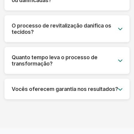
ou danificadas?
mesmo em peças muito desbotadas.
Sim! Nossa tecnologia permite recuperar peças
que parecem perdidas. Fazemos uma avaliação
O processo de revitalização danifica os
prévia e informamos o que é possível restaurar
tecidos?
em cada caso específico.
Pelo contrário! Nossos processos são
desenvolvidos para fortalecer as fibras e
Quanto tempo leva o processo de
prolongar a vida útil das roupas, sempre
transformação?
respeitando as características de cada material.
Dependendo do tipo de tratamento, pode levar
de 3 a 7 dias úteis. Processos mais complexos
Vocês oferecem garantia nos resultados?
de restauração podem precisar de um tempo
adicional para garantir o melhor resultado.
Sim! Garantimos os resultados dos nossos
processos. Se não ficar satisfeito, refazemos o
serviço ou devolvemos seu dinheiro,
dependendo do caso.