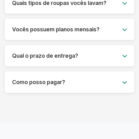
Quais tipos de roupas vocês lavam?
a lavagem, entregamos tudo limpo e passado
para você.
Lavamos todos os tipos de roupas, desde peças
do dia a dia até itens delicados como vestidos de
Vocês possuem planos mensais?
festa, ternos e roupas de couro. Também
lavamos edredons, tapetes, tênis e muito mais.
Sim! Oferecemos planos mensais
personalizados para atender às suas
Qual o prazo de entrega?
necessidades, com um ótimo custo-benefício.
Entre em contato para saber mais.
O prazo padrão é de até 3 dias úteis, mas pode
variar dependendo do tipo de serviço.
Como posso pagar?
Oferecemos também opções de lavagem
express.
Aceitamos diversas formas de pagamento,
incluindo Pix, cartão de crédito e débito. O
pagamento pode ser feito no momento da
entrega.