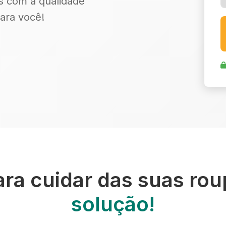
s com a qualidade
ara você!
ara cuidar das suas ro
solução!