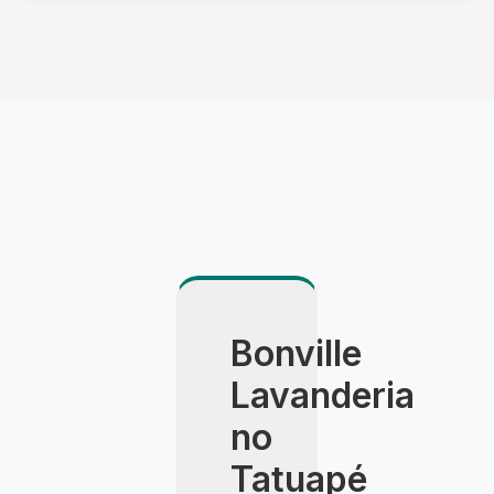
Utilizamos veículo climatizado, embalagem
especial e agendamento com hora marcada. A
entrega é feita pessoalmente pelo consultor,
com apresentação detalhada do resultado.
Bonville
Lavanderia
no
Tatuapé