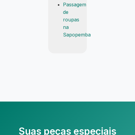
Passagem
de
roupas
na
Sapopemba
Suas peças especiais