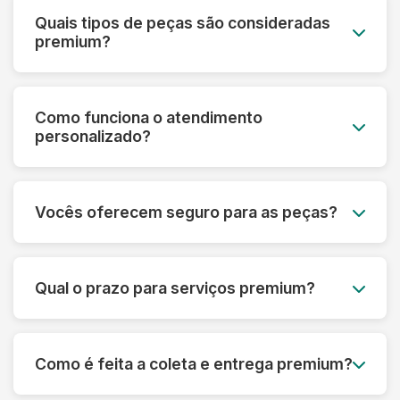
Quais tipos de peças são consideradas
premium?
Roupas de grife, vestidos de noiva, peças de
couro e camurça, seda, cashmere, roupas
Como funciona o atendimento
vintage, uniformes especiais e qualquer peça de
personalizado?
alto valor monetário ou sentimental.
Cada cliente premium tem um consultor
dedicado que acompanha todo o processo,
Vocês oferecem seguro para as peças?
desde a avaliação inicial até a entrega,
oferecendo orientações personalizadas.
Sim! Todas as peças do serviço premium são
automaticamente cobertas por seguro contra
Qual o prazo para serviços premium?
danos ou perdas, com cobertura de até R$
50.000 por peça.
O prazo varia de 5 a 10 dias úteis, dependendo
da complexidade. Para casos urgentes,
Como é feita a coleta e entrega premium?
oferecemos serviço express com prazo
reduzido mediante consulta.