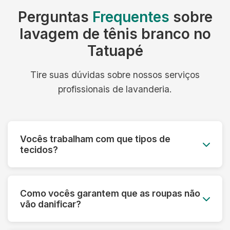
Perguntas
Frequentes
sobre
lavagem de tênis branco no
Tatuapé
Tire suas dúvidas sobre nossos serviços
profissionais de lavanderia.
Vocês trabalham com que tipos de
tecidos?
Trabalhamos com todos os tipos de tecidos:
algodão, linho, seda, lã, couro, camurça,
Como vocês garantem que as roupas não
tecidos sintéticos e técnicos. Cada material
vão danificar?
recebe o tratamento específico adequado.
Fazemos uma análise prévia de cada peça,