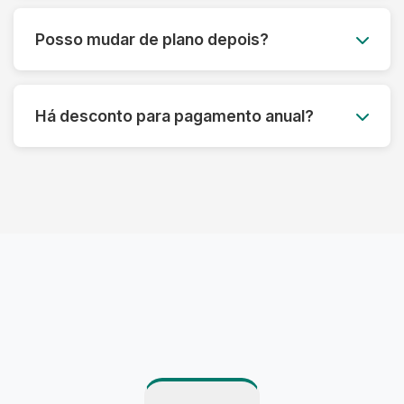
Você pode acumular até 50% das peças não
utilizadas para o mês seguinte, garantindo que
Posso mudar de plano depois?
você aproveite ao máximo seu plano sem
desperdício.
Claro! Você pode fazer upgrade ou downgrade
do seu plano a qualquer momento, adaptando-
Há desconto para pagamento anual?
se às suas necessidades atuais.
Sim! Oferecemos até 15% de desconto para
pagamento anual antecipado, além de
benefícios exclusivos para assinantes anuais.