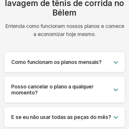
lavagem de tênis de corrida no
Bélem
Entenda como funcionam nossos planos e comece
a economizar hoje mesmo.
Como funcionam os planos mensais?
Você paga um valor fixo mensal e tem direito a
um número determinado de peças, com coleta e
Posso cancelar o plano a qualquer
entrega inclusos. É simples, previsível e muito
momento?
mais econômico.
Sim! Nossos planos são flexíveis e podem ser
cancelados a qualquer momento, sem multa ou
E se eu não usar todas as peças do mês?
taxa de cancelamento. Sua satisfação é nossa
prioridade.