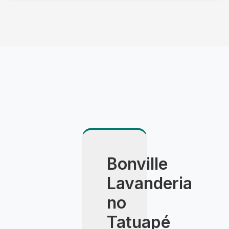
Utilizamos veículo climatizado, embalagem
especial e agendamento com hora marcada. A
entrega é feita pessoalmente pelo consultor,
com apresentação detalhada do resultado.
Bonville
Lavanderia
no
Tatuapé