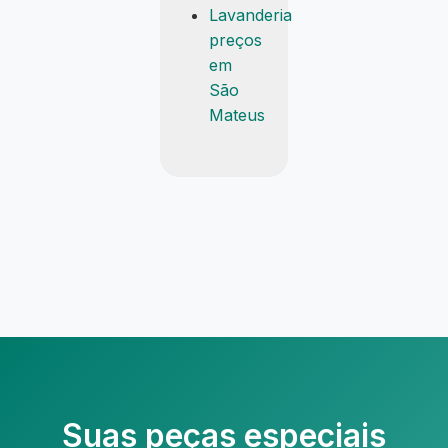
Lavanderia
preços
em
São
Mateus
Suas peças especiais