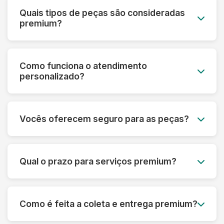
Quais tipos de peças são consideradas
premium?
Roupas de grife, vestidos de noiva, peças de
couro e camurça, seda, cashmere, roupas
Como funciona o atendimento
vintage, uniformes especiais e qualquer peça de
personalizado?
alto valor monetário ou sentimental.
Cada cliente premium tem um consultor
dedicado que acompanha todo o processo,
Vocês oferecem seguro para as peças?
desde a avaliação inicial até a entrega,
oferecendo orientações personalizadas.
Sim! Todas as peças do serviço premium são
automaticamente cobertas por seguro contra
Qual o prazo para serviços premium?
danos ou perdas, com cobertura de até R$
50.000 por peça.
O prazo varia de 5 a 10 dias úteis, dependendo
da complexidade. Para casos urgentes,
Como é feita a coleta e entrega premium?
oferecemos serviço express com prazo
reduzido mediante consulta.