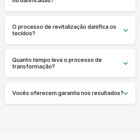
ou danificadas?
mesmo em peças muito desbotadas.
Sim! Nossa tecnologia permite recuperar peças
que parecem perdidas. Fazemos uma avaliação
O processo de revitalização danifica os
prévia e informamos o que é possível restaurar
tecidos?
em cada caso específico.
Pelo contrário! Nossos processos são
desenvolvidos para fortalecer as fibras e
Quanto tempo leva o processo de
prolongar a vida útil das roupas, sempre
transformação?
respeitando as características de cada material.
Dependendo do tipo de tratamento, pode levar
de 3 a 7 dias úteis. Processos mais complexos
Vocês oferecem garantia nos resultados?
de restauração podem precisar de um tempo
adicional para garantir o melhor resultado.
Sim! Garantimos os resultados dos nossos
processos. Se não ficar satisfeito, refazemos o
serviço ou devolvemos seu dinheiro,
dependendo do caso.