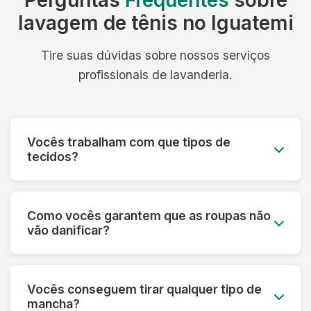
Perguntas
Frequentes
sobre
lavagem de tênis no Iguatemi
Tire suas dúvidas sobre nossos serviços
profissionais de lavanderia.
Vocês trabalham com que tipos de
tecidos?
Trabalhamos com todos os tipos de tecidos:
algodão, linho, seda, lã, couro, camurça,
Como vocês garantem que as roupas não
tecidos sintéticos e técnicos. Cada material
vão danificar?
recebe o tratamento específico adequado.
Fazemos uma análise prévia de cada peça,
verificando etiquetas e identificando o melhor
Vocês conseguem tirar qualquer tipo de
processo. Utilizamos produtos específicos e
mancha?