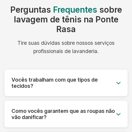
Perguntas
Frequentes
sobre
lavagem de tênis na Ponte
Rasa
Tire suas dúvidas sobre nossos serviços
profissionais de lavanderia.
Vocês trabalham com que tipos de
tecidos?
Trabalhamos com todos os tipos de tecidos:
algodão, linho, seda, lã, couro, camurça,
Como vocês garantem que as roupas não
tecidos sintéticos e técnicos. Cada material
vão danificar?
recebe o tratamento específico adequado.
Fazemos uma análise prévia de cada peça,