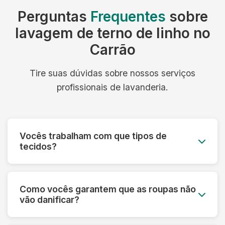
Perguntas
Frequentes
sobre
lavagem de terno de linho no
Carrão
Tire suas dúvidas sobre nossos serviços
profissionais de lavanderia.
Vocês trabalham com que tipos de
tecidos?
Trabalhamos com todos os tipos de tecidos:
algodão, linho, seda, lã, couro, camurça,
Como vocês garantem que as roupas não
tecidos sintéticos e técnicos. Cada material
vão danificar?
recebe o tratamento específico adequado.
Fazemos uma análise prévia de cada peça,