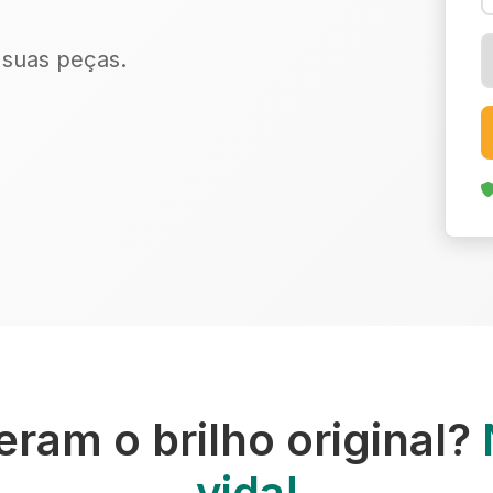
r suas peças.
ram o brilho original?
vida!