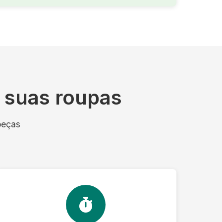
s suas roupas
peças