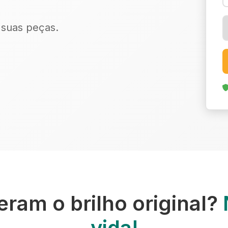
r suas peças.
ram o brilho original?
vida!