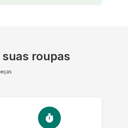
s suas roupas
peças