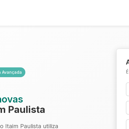
É
a Avançada
novas
m Paulista
Itaim Paulista utiliza