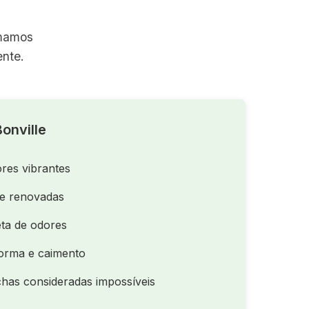
rmamos
nte.
onville
res vibrantes
de renovadas
ta de odores
orma e caimento
as consideradas impossíveis