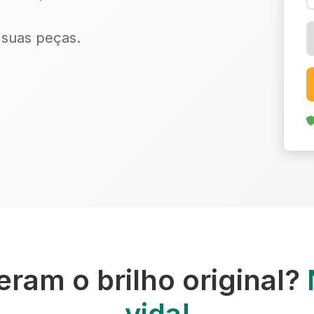
r suas peças.
ram o brilho original?
vida!