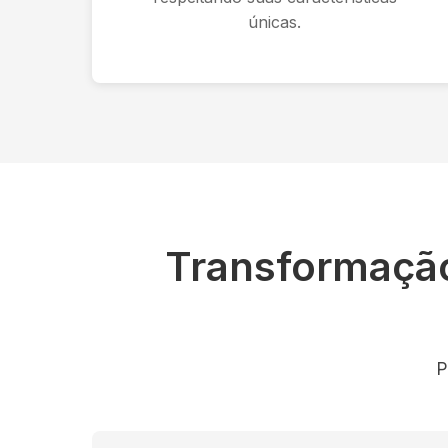
únicas.
Transformaçã
P