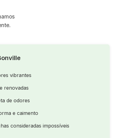
rmamos
nte.
onville
res vibrantes
de renovadas
ta de odores
orma e caimento
as consideradas impossíveis