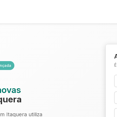
É
ançada
novas
quera
 Itaquera utiliza