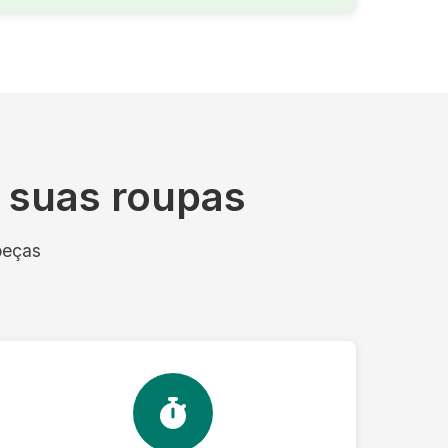
s suas roupas
peças