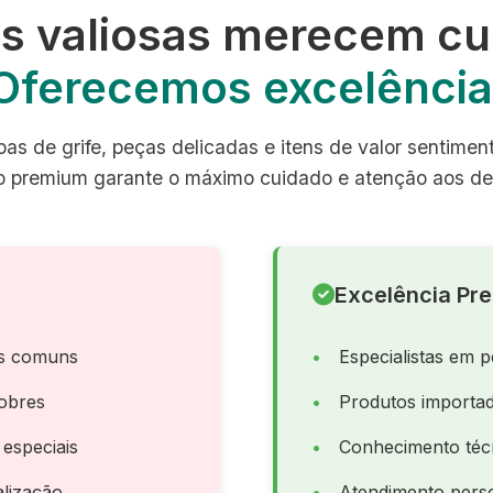
s valiosas merecem cu
Oferecemos excelência
as de grife, peças delicadas e itens de valor sentimen
o premium garante o máximo cuidado e atenção aos de
Excelência Pr
as comuns
Especialistas em p
obres
Produtos importad
 especiais
Conhecimento téc
lização
Atendimento perso