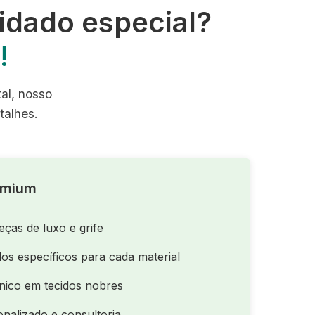
idado especial?
!
tal, nosso
talhes.
emium
eças de luxo e grife
os específicos para cada material
nico em tecidos nobres
nalizado e consultoria