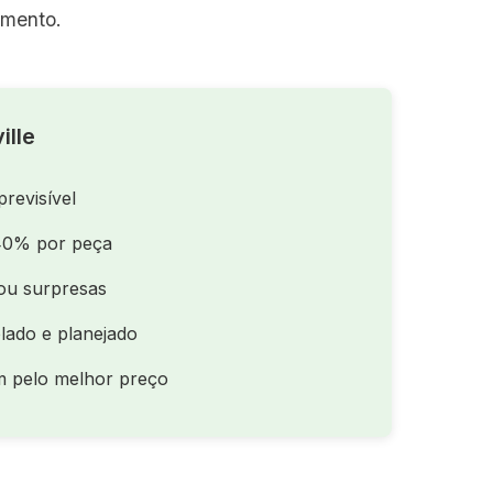
amento.
ille
previsível
40% por peça
ou surpresas
lado e planejado
m pelo melhor preço