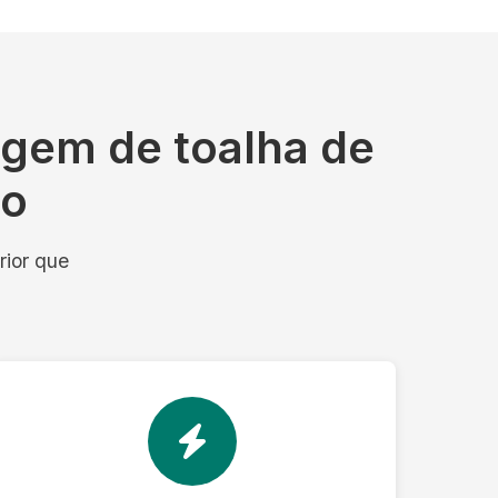
agem de toalha de
mo
rior que