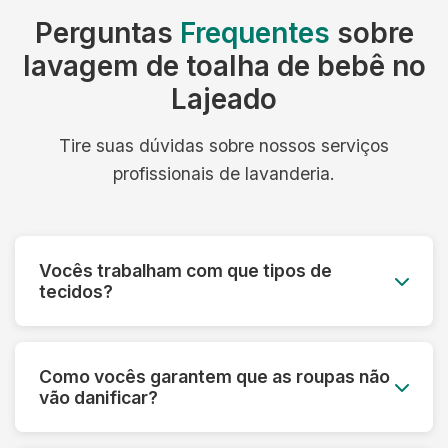
Perguntas
Frequentes
sobre
lavagem de toalha de bebê no
Lajeado
Tire suas dúvidas sobre nossos serviços
profissionais de lavanderia.
Vocês trabalham com que tipos de
tecidos?
Trabalhamos com todos os tipos de tecidos:
algodão, linho, seda, lã, couro, camurça,
Como vocês garantem que as roupas não
tecidos sintéticos e técnicos. Cada material
vão danificar?
recebe o tratamento específico adequado.
Fazemos uma análise prévia de cada peça,