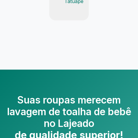
Tatuapé
Suas roupas merecem
lavagem de toalha de bebê
no Lajeado
de qualidade superior!