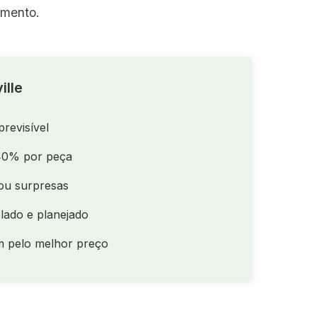
amento.
ille
previsível
40% por peça
ou surpresas
lado e planejado
m pelo melhor preço