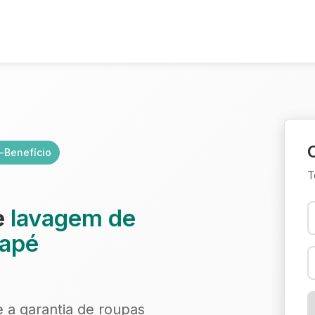
-Benefício
T
e
lavagem de
uapé
e a garantia de roupas