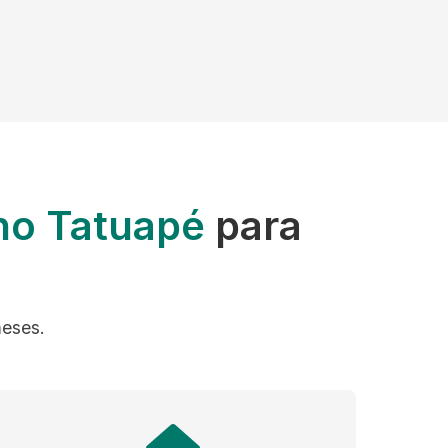
no Tatuapé
para
meses.